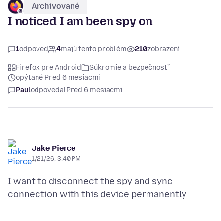
Archivované
I noticed I am been spy on
1
odpoveď
4
majú tento problém
210
zobrazení
Firefox pre Android
Súkromie a bezpečnosť
opýtané Pred 6 mesiacmi
Paul
odpovedal
Pred 6 mesiacmi
Jake Pierce
1/21/26, 3:40 PM
I want to disconnect the spy and sync