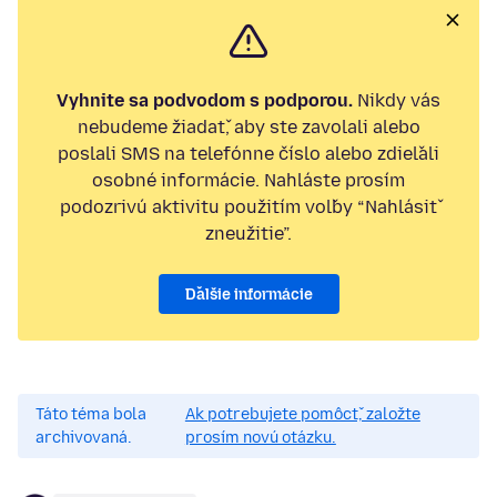
Vyhnite sa podvodom s podporou.
Nikdy vás
nebudeme žiadať, aby ste zavolali alebo
poslali SMS na telefónne číslo alebo zdieľali
osobné informácie. Nahláste prosím
podozrivú aktivitu použitím voľby “Nahlásiť
zneužitie”.
Ďalšie informácie
Táto téma bola
Ak potrebujete pomôcť, založte
archivovaná.
prosím novú otázku.