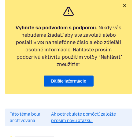
Vyhnite sa podvodom s podporou.
Nikdy vás
nebudeme žiadať, aby ste zavolali alebo
poslali SMS na telefónne číslo alebo zdieľali
osobné informácie. Nahláste prosím
podozrivú aktivitu použitím voľby “Nahlásiť
zneužitie”.
Ďalšie informácie
Táto téma bola
Ak potrebujete pomôcť, založte
archivovaná.
prosím novú otázku.