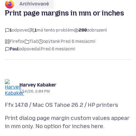
Archivované
Print page margins in mm or inches
1
odpoveď
1
má tento problém
280
zobrazení
Firefox
Tlač
opýtané Pred 6 mesiacmi
Paul
odpovedal
Pred 6 mesiacmi
Harvey Kabaker
1/14/26, 2:04 PM
Print dialog page margin custom values appear