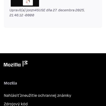
Upravil(a) jonzn4SUSE dňa
27. decembra 2025,
21:46:12 -0800
Mozilla
Nahlásiť zneužitie ochrannej známky
Zdrojový kód