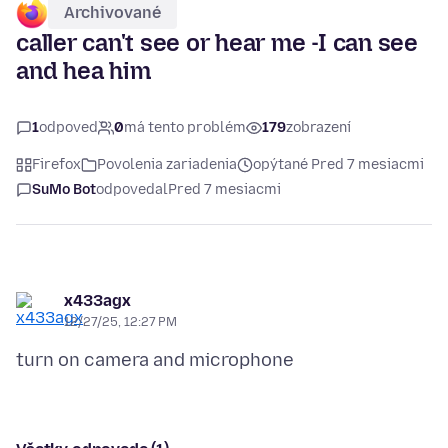
Archivované
caller can't see or hear me -I can see
and hea him
1
odpoveď
0
má tento problém
179
zobrazení
Firefox
Povolenia zariadenia
opýtané Pred 7 mesiacmi
SuMo Bot
odpovedal
Pred 7 mesiacmi
x433agx
12/27/25, 12:27 PM