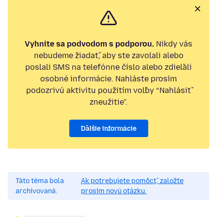
Vyhnite sa podvodom s podporou.
Nikdy vás
nebudeme žiadať, aby ste zavolali alebo
poslali SMS na telefónne číslo alebo zdieľali
osobné informácie. Nahláste prosím
podozrivú aktivitu použitím voľby “Nahlásiť
zneužitie”.
Ďalšie informácie
Táto téma bola
Ak potrebujete pomôcť, založte
archivovaná.
prosím novú otázku.