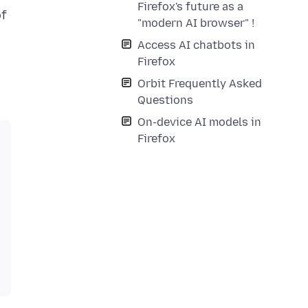
Firefox's future as a
of
"modern AI browser" !
Access AI chatbots in
Firefox
Orbit Frequently Asked
Questions
On-device AI models in
Firefox