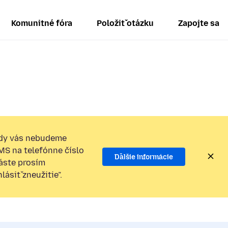
Komunitné fóra
Položiť otázku
Zapojte sa
dy vás nebudeme
SMS na telefónne číslo
Ďalšie informácie
láste prosím
ásiť zneužitie”.