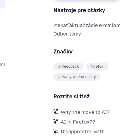
Nástroje pre otázky
Získať aktualizácie e‑mailom
Odber témy
Značky
cmi
ai-feedback
firefox
privacy-and-security
Pozrite si tiež
Why the move to AI?
AI in Firefox??
Disappointed with