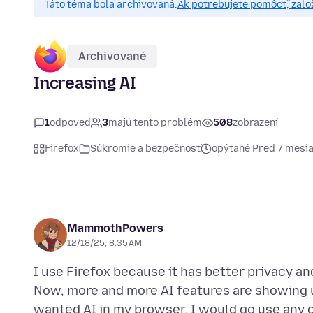
Táto téma bola archivovaná.
Ak potrebujete pomôcť, zalo
Archivované
Increasing AI
1
odpoveď
3
majú tento problém
508
zobrazení
Firefox
Súkromie a bezpečnosť
opýtané Pred 7 mesi
MammothPowers
12/18/25, 8:35 AM
I use Firefox because it has better privacy an
Now, more and more AI features are showing u
wanted AI in my browser, I would go use any o