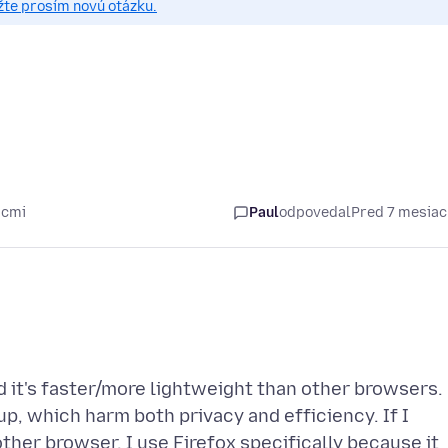
žte prosím novú otázku.
acmi
Paul
odpovedal
Pred 7 mesia
d it's faster/more lightweight than other browsers.
p, which harm both privacy and efficiency. If I
ther browser. I use Firefox specifically because it