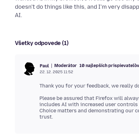
doesn't do things like this, and I'm very disap
Všetky odpovede (1)
Moderátor
10 najlepších prispievateľo
Paul
22. 12. 2025 11:52
Please be assured that Firefox will alway
includes AI with increased user controls 
Choice matters and demonstrating our c