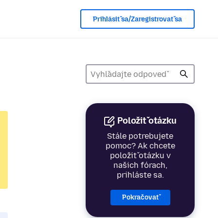
Prihlásiť sa/Zaregistrovať sa
Položiť otázku
Stále potrebujete
pomoc? Ak chcete
položiť otázku v
našich fórach,
prihláste sa.
Pokračovať