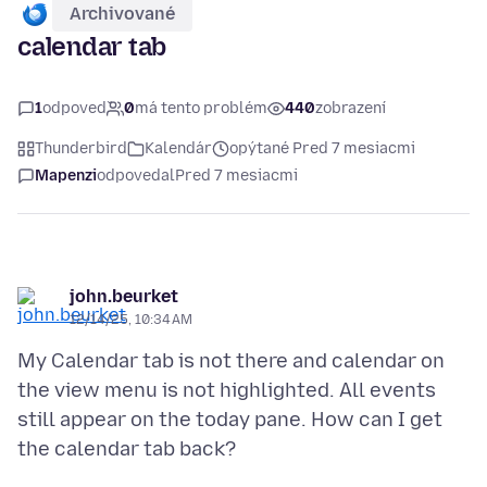
Archivované
calendar tab
1
odpoveď
0
má tento problém
440
zobrazení
Thunderbird
Kalendár
opýtané Pred 7 mesiacmi
Mapenzi
odpovedal
Pred 7 mesiacmi
john.beurket
12/14/25, 10:34 AM
My Calendar tab is not there and calendar on
the view menu is not highlighted. All events
still appear on the today pane. How can I get