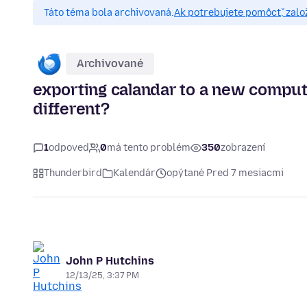
Táto téma bola archivovaná.
Ak potrebujete pomôcť, zalo
Archivované
exporting calandar to a new compute
different?
1
odpoveď
0
má tento problém
350
zobrazení
Thunderbird
Kalendár
opýtané Pred 7 mesiacmi
John P Hutchins
12/13/25, 3:37 PM