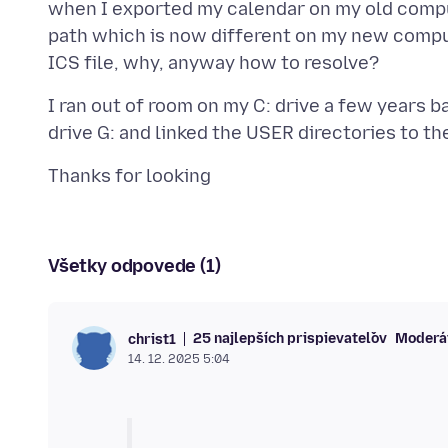
when I exported my calendar on my old computer
path which is now different on my new compu
I ran out of room on my C: drive a few years 
Všetky odpovede (1)
25 najlepších prispievateľov
Moderá
christ1
14. 12. 2025 5:04