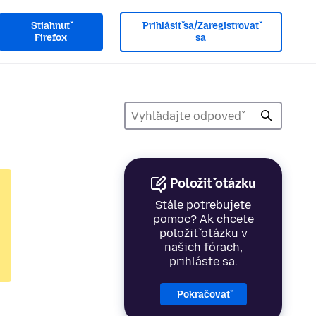
Stiahnuť
Prihlásiť sa/Zaregistrovať
Firefox
sa
Položiť otázku
Stále potrebujete
pomoc? Ak chcete
položiť otázku v
našich fórach,
prihláste sa.
Pokračovať