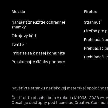
Mozilla
Firefox
Nahlásiť zneužitie ochrannej
Stiahnuť
známky
Firefox pre 
Zdrojový kód
Prehliadač p
Twitter
Prehliadač p
Pridajte sa k našej komunite
Prehliadač F
Preskúmajte články podpory
Navštívte stránku neziskovej materskej spoločnos
Časť tohto obsahu bola v rokoch ©1998–2026 vytvo
Obsah je dostupný pod licenciou
Creative Commons