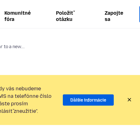
Komunitné
Položiť
Zapojte
fóra
otázku
sa
 to a new...
dy vás nebudeme
SMS na telefónne číslo
Ďalšie informácie
láste prosím
ásiť zneužitie”.