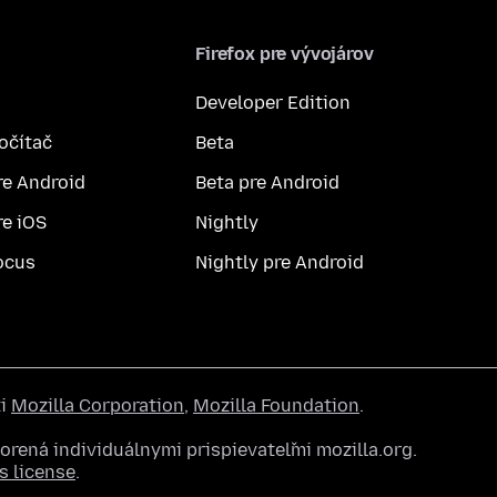
Firefox pre vývojárov
Developer Edition
počítač
Beta
re Android
Beta pre Android
re iOS
Nightly
ocus
Nightly pre Android
ti
Mozilla Corporation
,
Mozilla Foundation
.
rená individuálnymi prispievateľmi mozilla.org.
 license
.