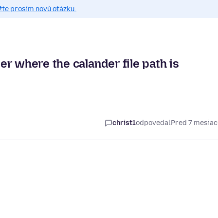
žte prosím novú otázku.
r where the calander file path is
christ1
odpovedal
Pred 7 mesia