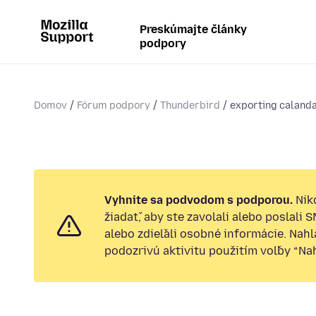
Preskúmajte články
podpory
Domov
Fórum podpory
Thunderbird
exporting calandar
Vyhnite sa podvodom s podporou.
Nik
žiadať, aby ste zavolali alebo poslali 
alebo zdieľali osobné informácie. Nah
podozrivú aktivitu použitím voľby “Nahl