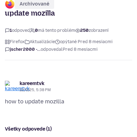
Archivované
update mozilla
1
odpoveď
0
má tento problém
250
zobrazení
Firefox
Aktualizácie
opýtané Pred 8 mesiacmi
jscher2000 -...
odpovedal
Pred 8 mesiacmi
kareemtvk
12/9/25, 5:38 PM
Všetky odpovede (1)