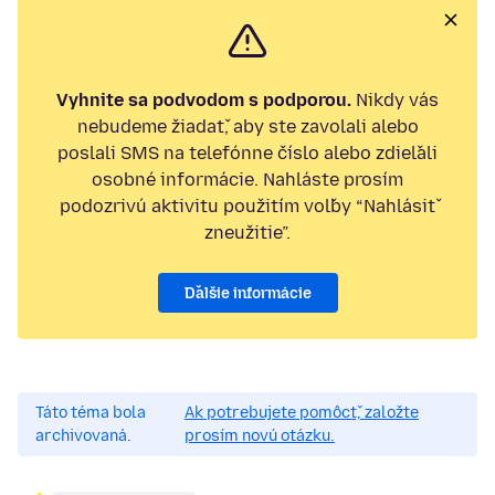
Vyhnite sa podvodom s podporou.
Nikdy vás
nebudeme žiadať, aby ste zavolali alebo
poslali SMS na telefónne číslo alebo zdieľali
osobné informácie. Nahláste prosím
podozrivú aktivitu použitím voľby “Nahlásiť
zneužitie”.
Ďalšie informácie
Táto téma bola
Ak potrebujete pomôcť, založte
archivovaná.
prosím novú otázku.