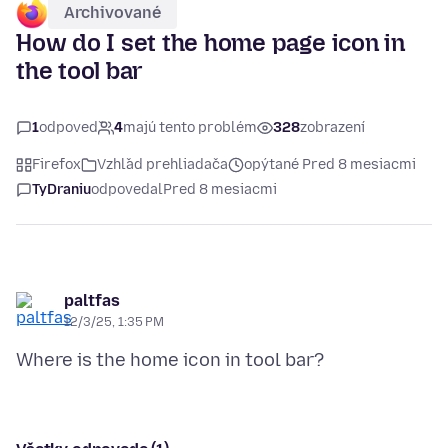
Archivované
How do I set the home page icon in
the tool bar
1
odpoveď
4
majú tento problém
328
zobrazení
Firefox
Vzhľad prehliadača
opýtané Pred 8 mesiacmi
TyDraniu
odpovedal
Pred 8 mesiacmi
paltfas
12/3/25, 1:35 PM