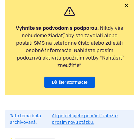
Vyhnite sa podvodom s podporou.
Nikdy vás
nebudeme žiadať, aby ste zavolali alebo
poslali SMS na telefónne číslo alebo zdieľali
osobné informácie. Nahláste prosím
podozrivú aktivitu použitím voľby “Nahlásiť
zneužitie”.
Ďalšie informácie
Táto téma bola
Ak potrebujete pomôcť, založte
archivovaná.
prosím novú otázku.