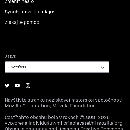
Zmeniť heslo
Synchronizácia údajov
Získajte pomoc
Jazyk
Jazyk
Navštívte stránku neziskovej materskej spoločnosti
Mozilla Corporation
,
Mozilla Foundation
.
Časť tohto obsahu bola v rokoch ©1998–2026
vytvorená individuálnymi prispievateľmi mozilla.org.
Obsah je dostupný pod licenciou
Creative Commons