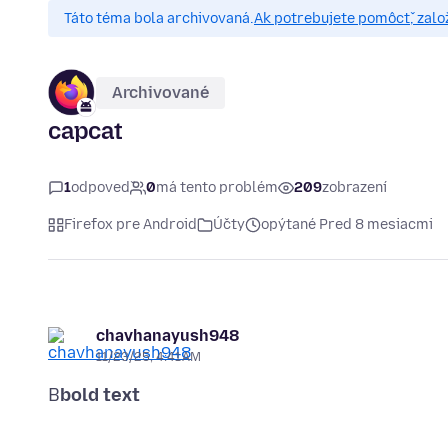
Táto téma bola archivovaná.
Ak potrebujete pomôcť, zalo
Archivované
capcat
1
odpoveď
0
má tento problém
209
zobrazení
Firefox pre Android
Účty
opýtané Pred 8 mesiacmi
chavhanayush948
11/23/25, 4:41 AM
B
bold text