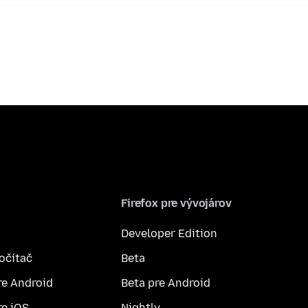
Firefox pre vývojárov
Developer Edition
počítač
Beta
re Android
Beta pre Android
re iOS
Nightly