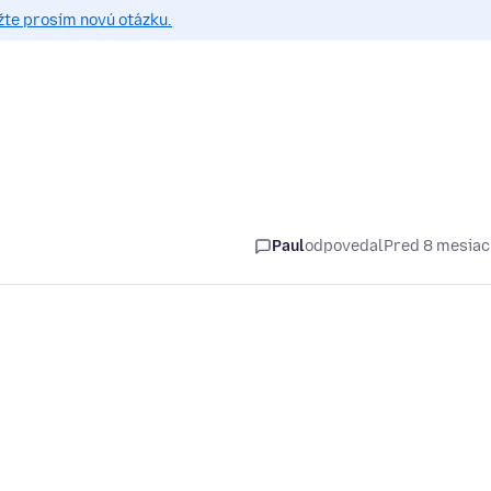
žte prosím novú otázku.
Paul
odpovedal
Pred 8 mesia