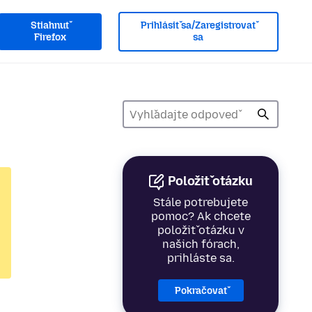
Stiahnuť
Prihlásiť sa/Zaregistrovať
Firefox
sa
Položiť otázku
Stále potrebujete
pomoc? Ak chcete
položiť otázku v
našich fórach,
prihláste sa.
Pokračovať