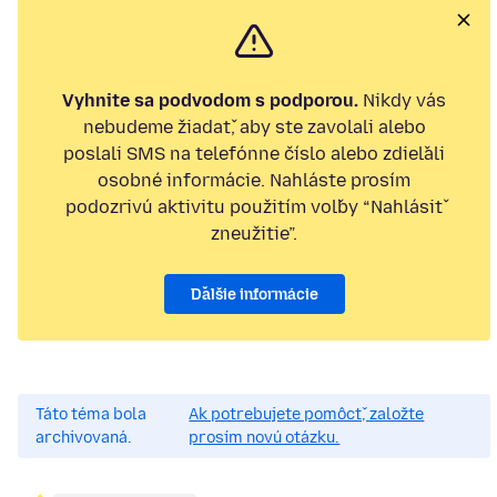
Vyhnite sa podvodom s podporou.
Nikdy vás
nebudeme žiadať, aby ste zavolali alebo
poslali SMS na telefónne číslo alebo zdieľali
osobné informácie. Nahláste prosím
podozrivú aktivitu použitím voľby “Nahlásiť
zneužitie”.
Ďalšie informácie
Táto téma bola
Ak potrebujete pomôcť, založte
archivovaná.
prosím novú otázku.