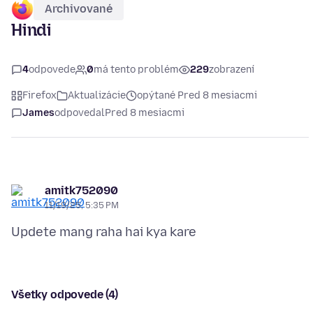
Archivované
Hindi
4
odpovede
0
má tento problém
229
zobrazení
Firefox
Aktualizácie
opýtané Pred 8 mesiacmi
James
odpovedal
Pred 8 mesiacmi
amitk752090
11/19/25, 5:35 PM
Všetky odpovede (4)