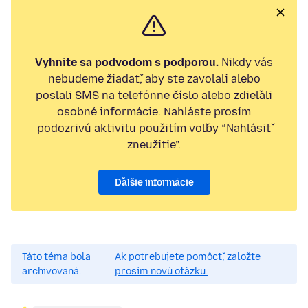
Vyhnite sa podvodom s podporou.
Nikdy vás
nebudeme žiadať, aby ste zavolali alebo
poslali SMS na telefónne číslo alebo zdieľali
osobné informácie. Nahláste prosím
podozrivú aktivitu použitím voľby “Nahlásiť
zneužitie”.
Ďalšie informácie
Táto téma bola
Ak potrebujete pomôcť, založte
archivovaná.
prosím novú otázku.