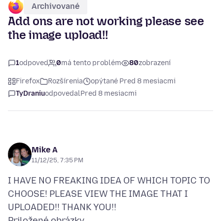
Archivované
Add ons are not working please see
the image upload!!
1
odpoveď
0
má tento problém
80
zobrazení
Firefox
Rozšírenia
opýtané Pred 8 mesiacmi
TyDraniu
odpovedal
Pred 8 mesiacmi
Mike A
11/12/25, 7:35 PM
I HAVE NO FREAKING IDEA OF WHICH TOPIC TO
CHOOSE! PLEASE VIEW THE IMAGE THAT I
Priložené obrázky