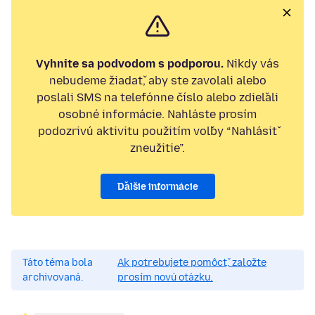
Vyhnite sa podvodom s podporou.
Nikdy vás
nebudeme žiadať, aby ste zavolali alebo
poslali SMS na telefónne číslo alebo zdieľali
osobné informácie. Nahláste prosím
podozrivú aktivitu použitím voľby “Nahlásiť
zneužitie”.
Ďalšie informácie
Táto téma bola
Ak potrebujete pomôcť, založte
archivovaná.
prosím novú otázku.