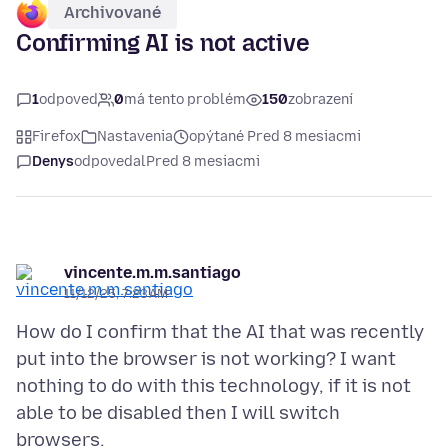
Archivované
Confirming AI is not active
1
odpoveď
0
má tento problém
150
zobrazení
Firefox
Nastavenia
opýtané Pred 8 mesiacmi
Denys
odpovedal
Pred 8 mesiacmi
vincente.m.m.santiago
11/12/25, 7:23 AM
How do I confirm that the AI that was recently
put into the browser is not working? I want
nothing to do with this technology, if it is not
able to be disabled then I will switch