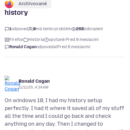
Archivované
history
1
odpoveď
0
má tento problém
268
zobrazení
Firefox
História
opýtané Pred 8 mesiacmi
Ronald Cogan
odpovedal
Pred 8 mesiacmi
Ronald Cogan
11/11/25, 4:34 AM
On windows 10, I had my history setup
perfectly. I had it where it saved all of my stuff
all the time and I could go back and check
anything on any day. Then I changed to