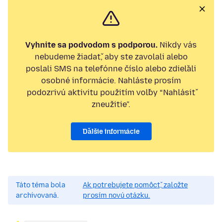
Vyhnite sa podvodom s podporou.
Nikdy vás
nebudeme žiadať, aby ste zavolali alebo
poslali SMS na telefónne číslo alebo zdieľali
osobné informácie. Nahláste prosím
podozrivú aktivitu použitím voľby “Nahlásiť
zneužitie”.
Ďalšie informácie
Táto téma bola
Ak potrebujete pomôcť, založte
archivovaná.
prosím novú otázku.