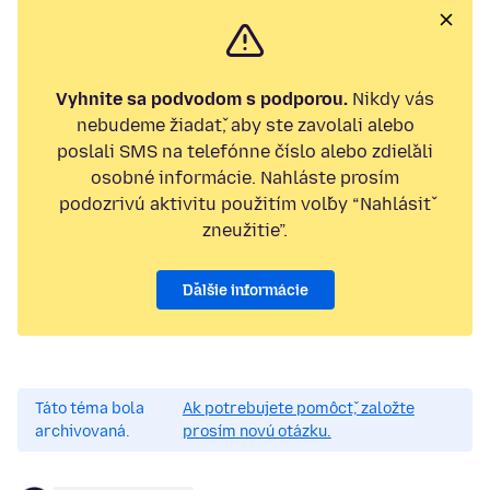
Vyhnite sa podvodom s podporou.
Nikdy vás
nebudeme žiadať, aby ste zavolali alebo
poslali SMS na telefónne číslo alebo zdieľali
osobné informácie. Nahláste prosím
podozrivú aktivitu použitím voľby “Nahlásiť
zneužitie”.
Ďalšie informácie
Táto téma bola
Ak potrebujete pomôcť, založte
archivovaná.
prosím novú otázku.