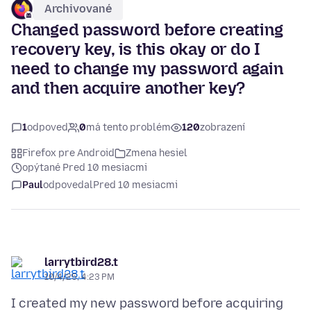
Archivované
Changed password before creating
recovery key, is this okay or do I
need to change my password again
and then acquire another key?
1
odpoveď
0
má tento problém
120
zobrazení
Firefox pre Android
Zmena hesiel
opýtané Pred 10 mesiacmi
Paul
odpovedal
Pred 10 mesiacmi
larrytbird28.t
10/4/25, 4:23 PM
I created my new password before acquiring