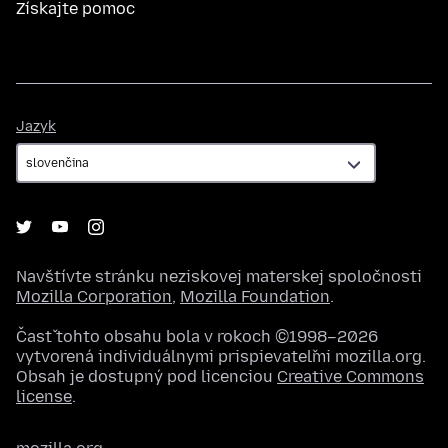
Získajte pomoc
Jazyk
Jazyk
Navštívte stránku neziskovej materskej spoločnosti
Mozilla Corporation
,
Mozilla Foundation
.
Časť tohto obsahu bola v rokoch ©1998–2026
vytvorená individuálnymi prispievateľmi mozilla.org.
Obsah je dostupný pod licenciou
Creative Commons
license
.