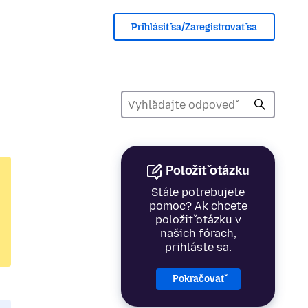
Prihlásiť sa/Zaregistrovať sa
Položiť otázku
Stále potrebujete
pomoc? Ak chcete
položiť otázku v
našich fórach,
prihláste sa.
Pokračovať