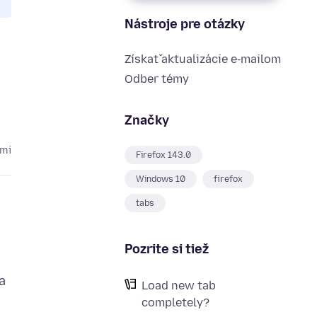
Nástroje pre otázky
Získať aktualizácie e‑mailom
Odber témy
Značky
cmi
Firefox 143.0
Windows 10
firefox
tabs
Pozrite si tiež
a
Load new tab
completely?