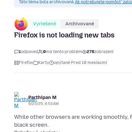
Táto téma bola archivovaná.
Ak potrebujete pomôcť, zalo
Vyriešené
Archivované
Firefox is not loading new tabs
1
odpoveď
0
má tento problém
278
zobrazení
Firefox
Karty
opýtané Pred 10 mesiacmi
Parthipan M
9/23/25, 6:53 AM
While other browsers are working smoothly, Fi