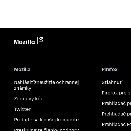
Mozilla
Firefox
Nahlásiť zneužitie ochrannej
Stiahnuť
známky
Firefox pre 
Zdrojový kód
Prehliadač p
Twitter
Prehliadač p
Pridajte sa k našej komunite
Prehliadač F
Preskúmajte články podpory