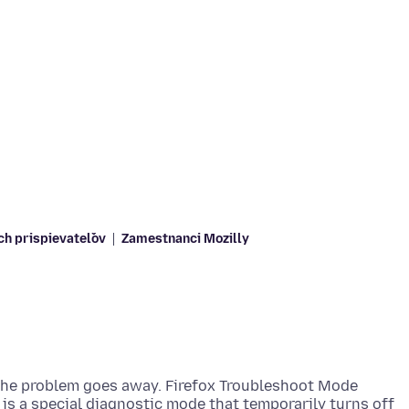
ch prispievateľov
Zamestnanci Mozilly
 the problem goes away. Firefox Troubleshoot Mode
) is a special diagnostic mode that temporarily turns off