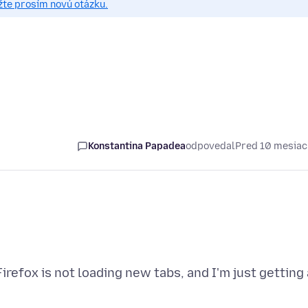
žte prosím novú otázku.
Konstantina Papadea
odpovedal
Pred 10 mesia
refox is not loading new tabs, and I'm just getting 