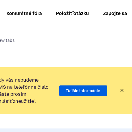
Komunitné fóra
Položiť otázku
Zapojte sa
new tabs
dy vás nebudeme
SMS na telefónne číslo
Ďalšie informácie
láste prosím
ásiť zneužitie”.