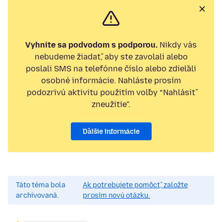
Vyhnite sa podvodom s podporou.
Nikdy vás
nebudeme žiadať, aby ste zavolali alebo
poslali SMS na telefónne číslo alebo zdieľali
osobné informácie. Nahláste prosím
podozrivú aktivitu použitím voľby “Nahlásiť
zneužitie”.
Ďalšie informácie
Táto téma bola
Ak potrebujete pomôcť, založte
archivovaná.
prosím novú otázku.