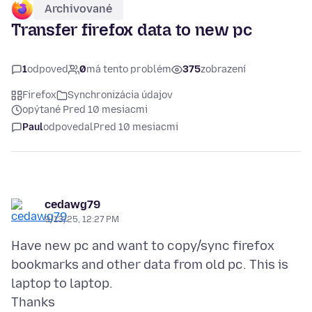
Archivované
Transfer firefox data to new pc
1
odpoveď
0
má tento problém
375
zobrazení
Firefox
Synchronizácia údajov
opýtané Pred 10 mesiacmi
Paul
odpovedal
Pred 10 mesiacmi
cedawg79
9/13/25, 12:27 PM
Have new pc and want to copy/sync firefox
bookmarks and other data from old pc. This is
laptop to laptop.