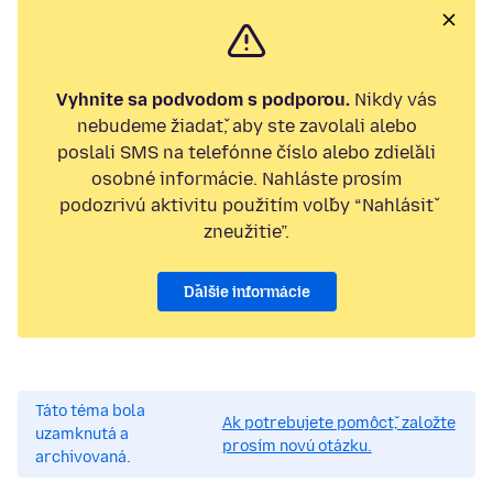
Vyhnite sa podvodom s podporou.
Nikdy vás
nebudeme žiadať, aby ste zavolali alebo
poslali SMS na telefónne číslo alebo zdieľali
osobné informácie. Nahláste prosím
podozrivú aktivitu použitím voľby “Nahlásiť
zneužitie”.
Ďalšie informácie
Táto téma bola
Ak potrebujete pomôcť, založte
uzamknutá a
prosím novú otázku.
archivovaná.