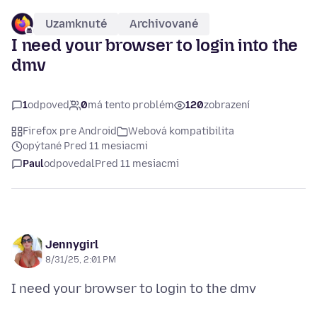
Uzamknuté
Archivované
I need your browser to login into the
dmv
1
odpoveď
0
má tento problém
120
zobrazení
Firefox pre Android
Webová kompatibilita
opýtané Pred 11 mesiacmi
Paul
odpovedal
Pred 11 mesiacmi
Jennygirl
8/31/25, 2:01 PM