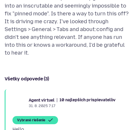
into an inscrutable and seemingly impossible to
fix "pinned mode". Is there a way to turn this off?
It is driving me crazy. I've looked through
Settings > General > Tabs and about:config and
didn't see anything relevant. If anyone has run
into this or knows a workaround, I’d be grateful
Všetky odpovede (3)
10 najlepších prispievateľov
Agent virtuel
31. 8. 2025 7:17
Vybrané riešenie