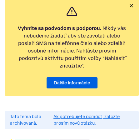
Vyhnite sa podvodom s podporou.
Nikdy vás
nebudeme žiadať, aby ste zavolali alebo
poslali SMS na telefónne číslo alebo zdieľali
osobné informácie. Nahláste prosím
podozrivú aktivitu použitím voľby “Nahlásiť
zneužitie”.
Ďalšie informácie
Táto téma bola
Ak potrebujete pomôcť, založte
archivovaná.
prosím novú otázku.