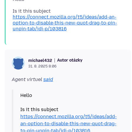
Is it this subject
https://connect.mozilla.org/t5/ideas/add-an-
option-to-disable-this-new-quot-drag-to-pin-
unpin-tab/idi-p/103816
Autor otázky
michael432
31. 8. 2025 8:06
Agent virtuel
said
Hello
Is it this subject
https://connect.mozilla.org/t5/ideas/add-
an-option-to-disable-this-new-quot-drag-
to-pin-unpin-tab/idi-p/103816