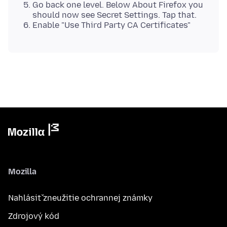
Go back one level. Below About Firefox you
should now see Secret Settings. Tap that.
Enable "Use Third Party CA Certificates"
Mozilla
Nahlásiť zneužitie ochrannej známky
Zdrojový kód