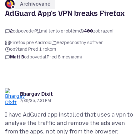
Archivované
AdGuard App's VPN breaks Firefox
2
odpovede
1
má tento problém
400
zobrazení
Firefox pre Android
Bezpečnostný softvér
opýtané Pred 1 rokom
Matt B
odpovedal
Pred 8 mesiacmi
Bhargav Dixit
7/30/25, 7:21 PM
I have AdGuard app installed that uses a vpn to
analyse the traffic and remove the ads even