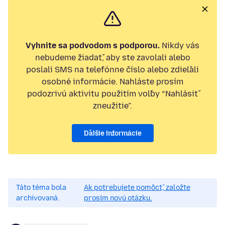
Vyhnite sa podvodom s podporou.
Nikdy vás
nebudeme žiadať, aby ste zavolali alebo
poslali SMS na telefónne číslo alebo zdieľali
osobné informácie. Nahláste prosím
podozrivú aktivitu použitím voľby “Nahlásiť
zneužitie”.
Ďalšie informácie
Táto téma bola
Ak potrebujete pomôcť, založte
archivovaná.
prosím novú otázku.