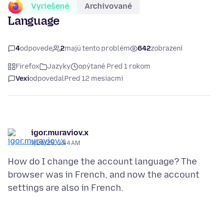
Vyriešené
Archivované
Language
4
odpovede
2
majú tento problém
642
zobrazení
Firefox
Jazyky
opýtané Pred 1 rokom
Vexi
odpovedal
Pred 12 mesiacmi
igor.muraviov.x
7/29/25, 3:44 AM
How do I change the account language? The
browser was in French, and now the account