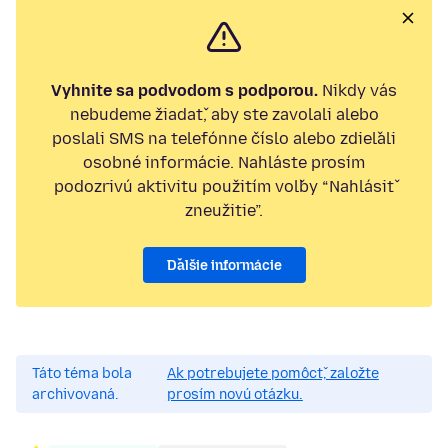
Vyhnite sa podvodom s podporou.
Nikdy vás
nebudeme žiadať, aby ste zavolali alebo
poslali SMS na telefónne číslo alebo zdieľali
osobné informácie. Nahláste prosím
podozrivú aktivitu použitím voľby “Nahlásiť
zneužitie”.
Ďalšie informácie
Táto téma bola
Ak potrebujete pomôcť, založte
archivovaná.
prosím novú otázku.