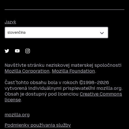
Jazyk
Jazyk
Navštívte stránku neziskovej materskej spoločnosti
Mozilla Corporation
,
Mozilla Foundation
.
Časť tohto obsahu bola v rokoch ©1998–2026
vytvorená individuálnymi prispievateľmi mozilla.org.
Obsah je dostupný pod licenciou
Creative Commons
license
.
mozilla.org
Podmienky používania služby