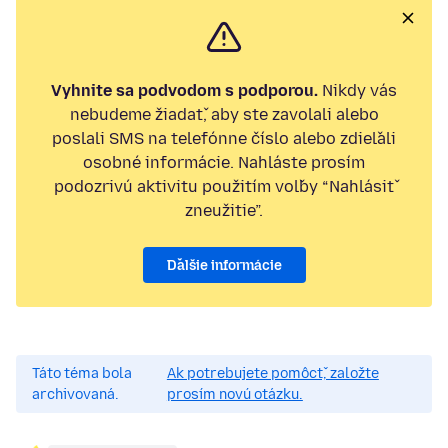
Vyhnite sa podvodom s podporou.
Nikdy vás
nebudeme žiadať, aby ste zavolali alebo
poslali SMS na telefónne číslo alebo zdieľali
osobné informácie. Nahláste prosím
podozrivú aktivitu použitím voľby “Nahlásiť
zneužitie”.
Ďalšie informácie
Táto téma bola
Ak potrebujete pomôcť, založte
archivovaná.
prosím novú otázku.