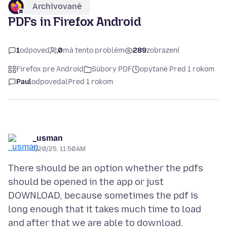
Archivované
PDFs in Firefox Android
1
odpoveď
0
má tento problém
289
zobrazení
Firefox pre Android
Súbory PDF
opýtané Pred 1 rokom
Paul
odpovedal
Pred 1 rokom
_usman
7/20/25, 11:50 AM
There should be an option whether the pdfs
should be opened in the app or just
DOWNLOAD, because sometimes the pdf is
long enough that it takes much time to load