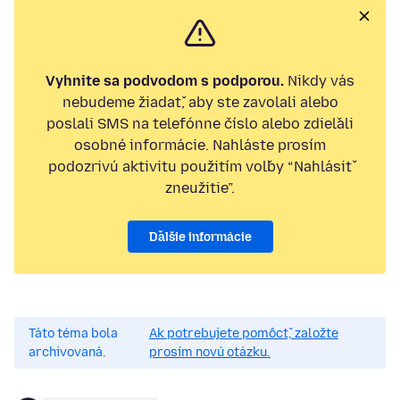
Vyhnite sa podvodom s podporou.
Nikdy vás
nebudeme žiadať, aby ste zavolali alebo
poslali SMS na telefónne číslo alebo zdieľali
osobné informácie. Nahláste prosím
podozrivú aktivitu použitím voľby “Nahlásiť
zneužitie”.
Ďalšie informácie
Táto téma bola
Ak potrebujete pomôcť, založte
archivovaná.
prosím novú otázku.