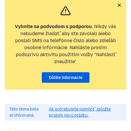
Vyhnite sa podvodom s podporou.
Nikdy vás
nebudeme žiadať, aby ste zavolali alebo
poslali SMS na telefónne číslo alebo zdieľali
osobné informácie. Nahláste prosím
podozrivú aktivitu použitím voľby “Nahlásiť
zneužitie”.
Ďalšie informácie
Táto téma bola
Ak potrebujete pomôcť, založte
archivovaná.
prosím novú otázku.