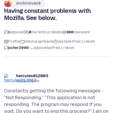
Archivované
Having constant problems with
Mozilla. See below.
1
odpoveď
0
má tento problém
300
zobrazení
Firefox
Odozva aplikácie
opýtané Pred 1 rokom
jscher2000 -...
odpovedal
Pred 1 rokom
hercules012803
7/1/25, 6:52 PM
Constantly getting the following messages -
"Not Responding." "This application is not
responding. The program may respond if you
wait. Do you want to end this process?" I am on