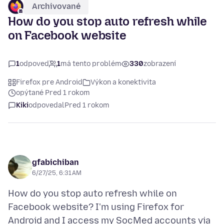
Archivované
How do you stop auto refresh while
on Facebook website
1
odpoveď
1
má tento problém
330
zobrazení
Firefox pre Android
Výkon a konektivita
opýtané Pred 1 rokom
Kiki
odpovedal
Pred 1 rokom
gfabichiban
6/27/25, 6:31 AM
How do you stop auto refresh while on
Facebook website? I'm using Firefox for
Android and I access my SocMed accounts via