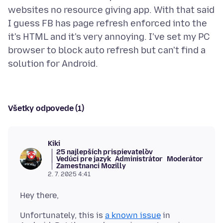
websites no resource giving app. With that said
I guess FB has page refresh enforced into the
it's HTML and it's very annoying. I've set my PC
browser to block auto refresh but can't find a
Všetky odpovede (1)
Kiki
25 najlepších prispievateľov
Vedúci pre jazyk
Administrátor
Moderátor
Zamestnanci Mozilly
2. 7. 2025 4:41
Unfortunately, this is
a known issue
in