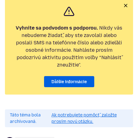
Vyhnite sa podvodom s podporou.
Nikdy vás
nebudeme žiadať, aby ste zavolali alebo
poslali SMS na telefónne číslo alebo zdieľali
osobné informácie. Nahláste prosím
podozrivú aktivitu použitím voľby “Nahlásiť
zneužitie”.
Ďalšie informácie
Táto téma bola
Ak potrebujete pomôcť, založte
archivovaná.
prosím novú otázku.