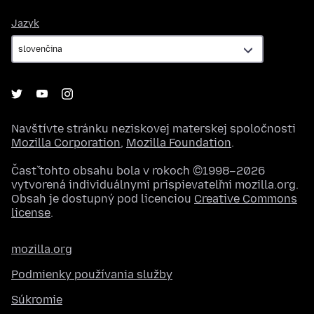
Jazyk
Jazyk
Navštívte stránku neziskovej materskej spoločnosti
Mozilla Corporation
,
Mozilla Foundation
.
Časť tohto obsahu bola v rokoch ©1998–2026
vytvorená individuálnymi prispievateľmi mozilla.org.
Obsah je dostupný pod licenciou
Creative Commons
license
.
mozilla.org
Podmienky používania služby
Súkromie