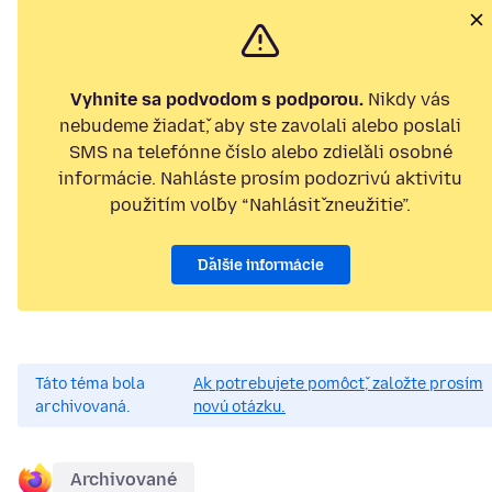
Vyhnite sa podvodom s podporou.
Nikdy vás
nebudeme žiadať, aby ste zavolali alebo poslali
SMS na telefónne číslo alebo zdieľali osobné
informácie. Nahláste prosím podozrivú aktivitu
použitím voľby “Nahlásiť zneužitie”.
Ďalšie informácie
Táto téma bola
Ak potrebujete pomôcť, založte prosím
archivovaná.
novú otázku.
Archivované