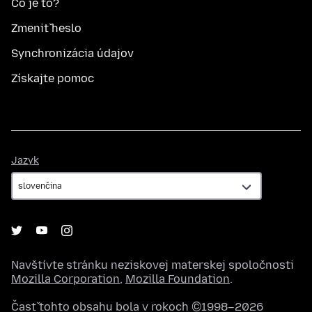
Čo je to?
Zmeniť heslo
Synchronizácia údajov
Získajte pomoc
Jazyk
Jazyk
Navštívte stránku neziskovej materskej spoločnosti
Mozilla Corporation
,
Mozilla Foundation
.
Časť tohto obsahu bola v rokoch ©1998–2026