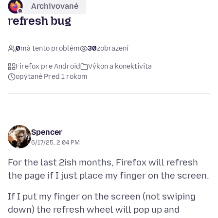
Archivované
refresh bug
0
má tento problém
30
zobrazení
Firefox pre Android
Výkon a konektivita
opýtané Pred 1 rokom
Spencer
6/17/25, 2:04 PM
For the last 2ish months, Firefox will refresh
If I put my finger on the screen (not swiping
down) the refresh wheel will pop up and