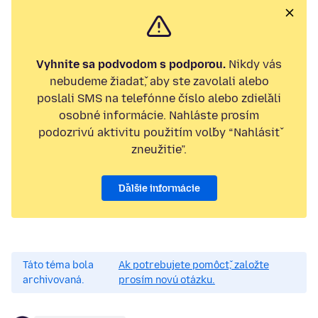
Vyhnite sa podvodom s podporou.
Nikdy vás
nebudeme žiadať, aby ste zavolali alebo
poslali SMS na telefónne číslo alebo zdieľali
osobné informácie. Nahláste prosím
podozrivú aktivitu použitím voľby “Nahlásiť
zneužitie”.
Ďalšie informácie
Táto téma bola
Ak potrebujete pomôcť, založte
archivovaná.
prosím novú otázku.