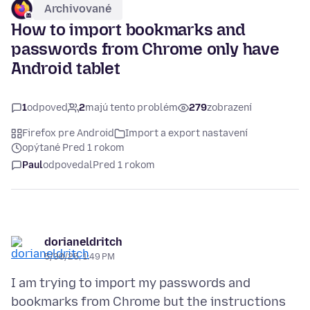
Archivované
How to import bookmarks and
passwords from Chrome only have
Android tablet
1
odpoveď
2
majú tento problém
279
zobrazení
Firefox pre Android
Import a export nastavení
opýtané Pred 1 rokom
Paul
odpovedal
Pred 1 rokom
dorianeldritch
5/30/25, 1:49 PM
I am trying to import my passwords and
bookmarks from Chrome but the instructions