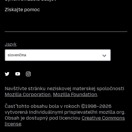
Získajte pomoc
Jazyk
Jazyk
Navštívte stránku neziskovej materskej spoločnosti
Mozilla Corporation
,
Mozilla Foundation
.
Časť tohto obsahu bola v rokoch ©1998–2026
vytvorená individuálnymi prispievateľmi mozilla.org.
Obsah je dostupný pod licenciou
Creative Commons
license
.