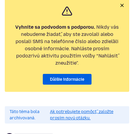
Vyhnite sa podvodom s podporou.
Nikdy vás
nebudeme žiadať, aby ste zavolali alebo
poslali SMS na telefónne číslo alebo zdieľali
osobné informácie. Nahláste prosím
podozrivú aktivitu použitím voľby “Nahlásiť
zneužitie”.
Ďalšie informácie
Táto téma bola
Ak potrebujete pomôcť, založte
archivovaná.
prosím novú otázku.