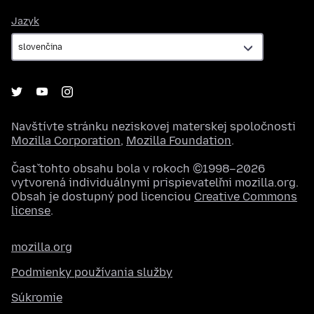
Jazyk
Jazyk
Navštívte stránku neziskovej materskej spoločnosti
Mozilla Corporation
,
Mozilla Foundation
.
Časť tohto obsahu bola v rokoch ©1998–2026
vytvorená individuálnymi prispievateľmi mozilla.org.
Obsah je dostupný pod licenciou
Creative Commons
license
.
mozilla.org
Podmienky používania služby
Súkromie