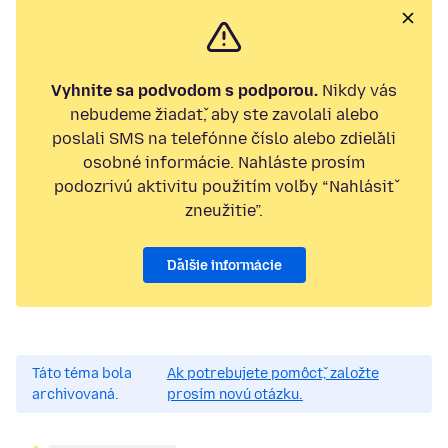
Vyhnite sa podvodom s podporou.
Nikdy vás
nebudeme žiadať, aby ste zavolali alebo
poslali SMS na telefónne číslo alebo zdieľali
osobné informácie. Nahláste prosím
podozrivú aktivitu použitím voľby “Nahlásiť
zneužitie”.
Ďalšie informácie
Táto téma bola
Ak potrebujete pomôcť, založte
archivovaná.
prosím novú otázku.