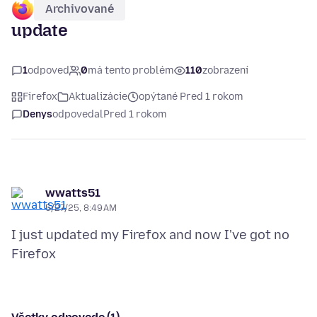
Archivované
update
1
odpoveď
0
má tento problém
110
zobrazení
Firefox
Aktualizácie
opýtané Pred 1 rokom
Denys
odpovedal
Pred 1 rokom
wwatts51
5/27/25, 8:49 AM
I just updated my Firefox and now I've got no