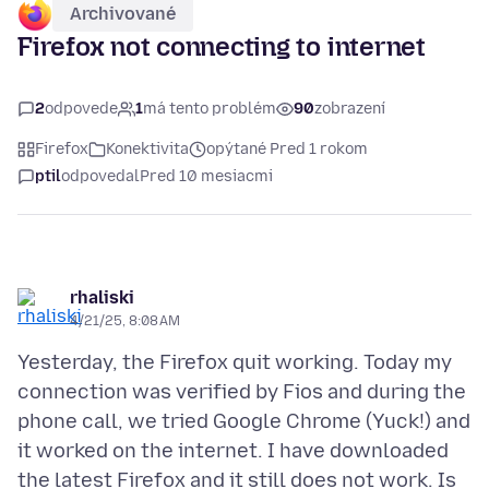
Archivované
Firefox not connecting to internet
2
odpovede
1
má tento problém
90
zobrazení
Firefox
Konektivita
opýtané Pred 1 rokom
ptil
odpovedal
Pred 10 mesiacmi
rhaliski
4/21/25, 8:08 AM
Yesterday, the Firefox quit working. Today my
connection was verified by Fios and during the
phone call, we tried Google Chrome (Yuck!) and
it worked on the internet. I have downloaded
the latest Firefox and it still does not work. Is