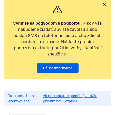
Vyhnite sa podvodom s podporou.
Nikdy vás
nebudeme žiadať, aby ste zavolali alebo
poslali SMS na telefónne číslo alebo zdieľali
osobné informácie. Nahláste prosím
podozrivú aktivitu použitím voľby “Nahlásiť
zneužitie”.
Ďalšie informácie
Táto téma bola
Ak potrebujete pomôcť, založte
archivovaná.
prosím novú otázku.