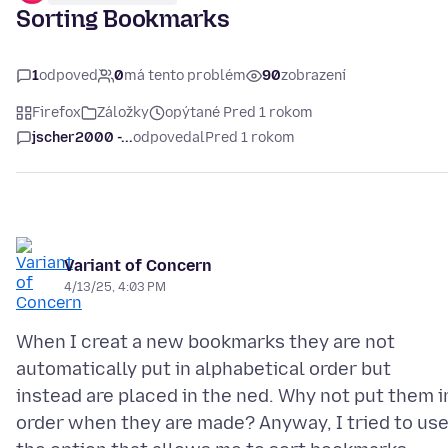
Sorting Bookmarks
1
odpoveď
0
má tento problém
90
zobrazení
Firefox
Záložky
opýtané Pred 1 rokom
jscher2000 -...
odpovedal
Pred 1 rokom
Variant of Concern
4/13/25, 4:03 PM
When I creat a new bookmarks they are not
automatically put in alphabetical order but
instead are placed in the ned. Why not put them i
order when they are made? Anyway, I tried to us