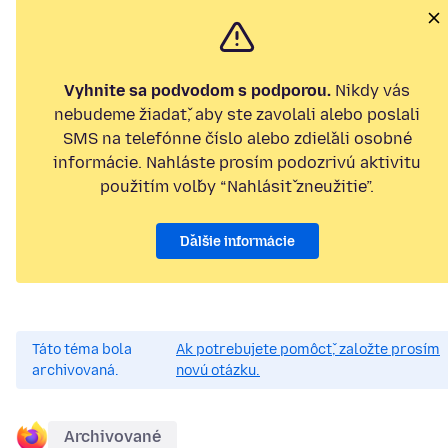
Vyhnite sa podvodom s podporou.
Nikdy vás
nebudeme žiadať, aby ste zavolali alebo poslali
SMS na telefónne číslo alebo zdieľali osobné
informácie. Nahláste prosím podozrivú aktivitu
použitím voľby “Nahlásiť zneužitie”.
Ďalšie informácie
Táto téma bola
Ak potrebujete pomôcť, založte prosím
archivovaná.
novú otázku.
Archivované