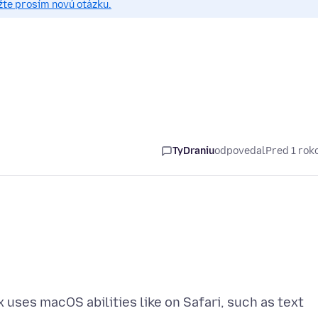
žte prosím novú otázku.
TyDraniu
odpovedal
Pred 1 ro
ox uses macOS abilities like on Safari, such as text