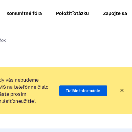
Komunitné fóra
Položiť otázku
Zapojte sa
fox
dy vás nebudeme
SMS na telefónne číslo
Ďalšie informácie
láste prosím
ásiť zneužitie”.