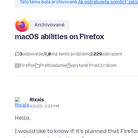
Táto téma bola archivovaná.
Ak potrebujete pomôcť, zalo
Archivované
macOS abilities on Firefox
3
odpovede
0
má tento problém
229
zobrazení
Firefox
Prehliadanie
opýtané Pred 1 rokom
Rixals
4/3/25, 3:33 PM
I would like to know if it's planned that Firef