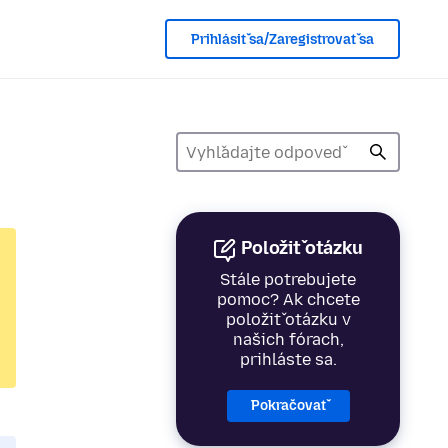
Prihlásiť sa/Zaregistrovať sa
Položiť otázku
Stále potrebujete
pomoc? Ak chcete
položiť otázku v
našich fórach,
prihláste sa.
Pokračovať