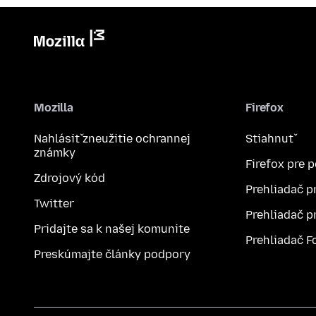
Mozilla
Firefox
Nahlásiť zneužitie ochrannej
Stiahnuť
známky
Firefox pre 
Zdrojový kód
Prehliadač p
Twitter
Prehliadač p
Pridajte sa k našej komunite
Prehliadač F
Preskúmajte články podpory