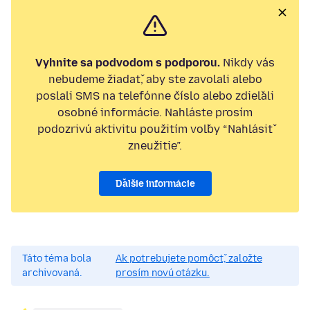
Vyhnite sa podvodom s podporou.
Nikdy vás
nebudeme žiadať, aby ste zavolali alebo
poslali SMS na telefónne číslo alebo zdieľali
osobné informácie. Nahláste prosím
podozrivú aktivitu použitím voľby “Nahlásiť
zneužitie”.
Ďalšie informácie
Táto téma bola
Ak potrebujete pomôcť, založte
archivovaná.
prosím novú otázku.