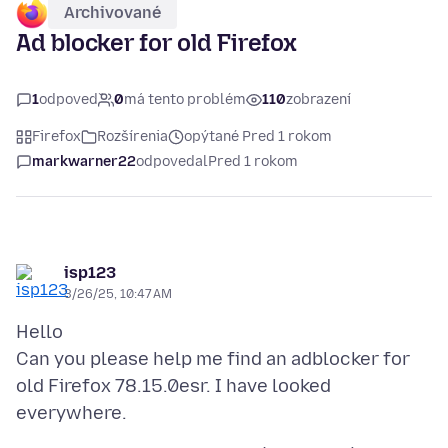
Archivované
Ad blocker for old Firefox
1
odpoveď
0
má tento problém
110
zobrazení
Firefox
Rozšírenia
opýtané Pred 1 rokom
markwarner22
odpovedal
Pred 1 rokom
isp123
3/26/25, 10:47 AM
Hello
Can you please help me find an adblocker for
old Firefox 78.15.0esr. I have looked