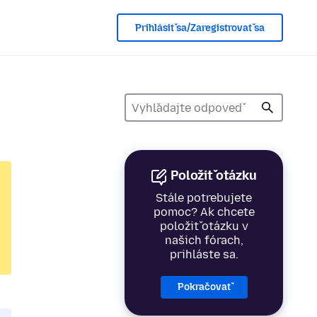
Prihlásiť sa/Zaregistrovať sa
Položiť otázku
Stále potrebujete
pomoc? Ak chcete
položiť otázku v
našich fórach,
prihláste sa.
Pokračovať