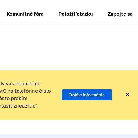
Komunitné fóra
Položiť otázku
Zapojte sa
dy vás nebudeme
SMS na telefónne číslo
Ďalšie informácie
láste prosím
ásiť zneužitie”.