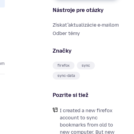
Nástroje pre otázky
Získať aktualizácie e‑mailom
Odber témy
Značky
kom
firefox
sync
sync-data
Pozrite si tiež
I created a new firefox
account to sync
bookmarks from old to
new computer. But new