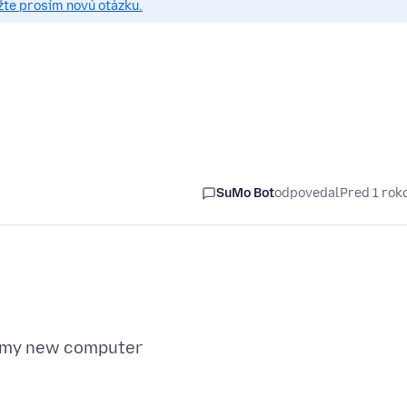
žte prosím novú otázku.
SuMo Bot
odpovedal
Pred 1 ro