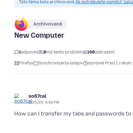
Táto téma bola archivovaná.
Ak potrebujete pomôcť, zalo
Archivované
New Computer
1
odpoveď
0
má tento problém
160
zobrazení
Firefox
Synchronizácia údajov
opýtané Pred 1 rokom
so67cal
3/25/25, 5:42 PM