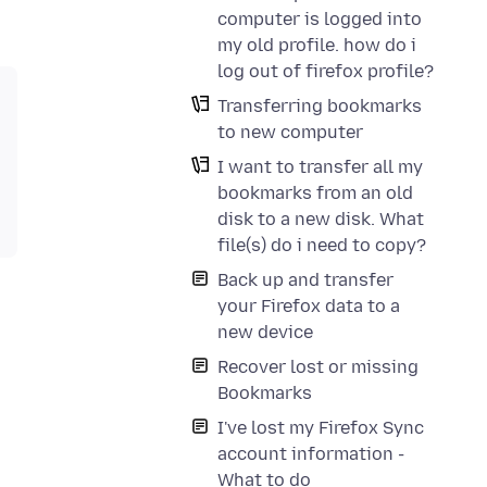
computer is logged into
my old profile. how do i
log out of firefox profile?
Transferring bookmarks
to new computer
I want to transfer all my
bookmarks from an old
disk to a new disk. What
file(s) do i need to copy?
Back up and transfer
your Firefox data to a
new device
Recover lost or missing
Bookmarks
I've lost my Firefox Sync
account information -
What to do