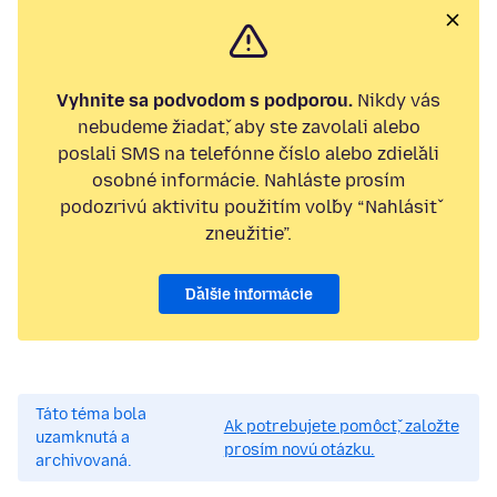
Vyhnite sa podvodom s podporou.
Nikdy vás
nebudeme žiadať, aby ste zavolali alebo
poslali SMS na telefónne číslo alebo zdieľali
osobné informácie. Nahláste prosím
podozrivú aktivitu použitím voľby “Nahlásiť
zneužitie”.
Ďalšie informácie
Táto téma bola
Ak potrebujete pomôcť, založte
uzamknutá a
prosím novú otázku.
archivovaná.