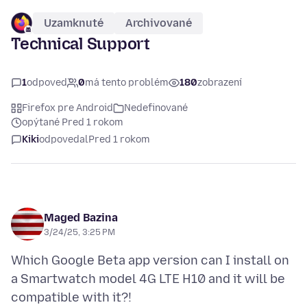
Uzamknuté
Archivované
Technical Support
1
odpoveď
0
má tento problém
180
zobrazení
Firefox pre Android
Nedefinované
opýtané Pred 1 rokom
Kiki
odpovedal
Pred 1 rokom
Maged Bazina
3/24/25, 3:25 PM
Which Google Beta app version can I install on
a Smartwatch model 4G LTE H10 and it will be