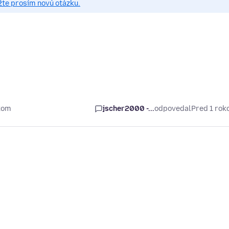
žte prosím novú otázku.
kom
jscher2000 -...
odpovedal
Pred 1 ro