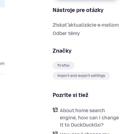
Nástroje pre otázky
Získať aktualizácie e‑mailom
Odber témy
Značky
kom
firefox
import-and-export-settings
Pozrite si tiež
About:home search
engine, how can i change
it to DuckDuckGo?