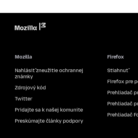
Mozilla
Firefox
Nahlásiť zneužitie ochrannej
Stiahnuť
známky
Firefox pre 
Zdrojový kód
Prehliadač p
Twitter
Prehliadač p
Pridajte sa k našej komunite
Prehliadač F
Preskúmajte články podpory