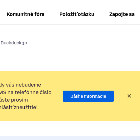
Komunitné fóra
Položiť otázku
Zapojte sa
o Duckduckgo
dy vás nebudeme
SMS na telefónne číslo
Ďalšie informácie
láste prosím
ásiť zneužitie”.