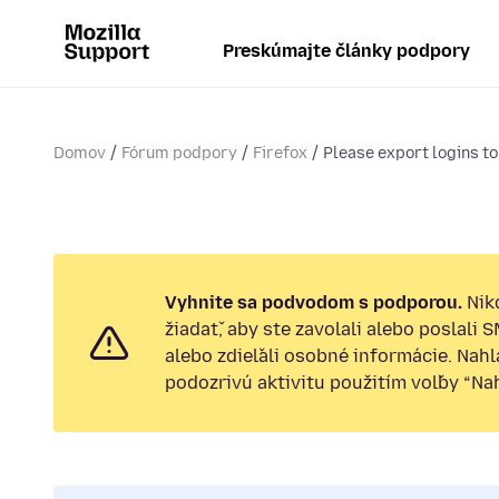
Preskúmajte články podpory
Domov
Fórum podpory
Firefox
Please export logins t
Vyhnite sa podvodom s podporou.
Nik
žiadať, aby ste zavolali alebo poslali 
alebo zdieľali osobné informácie. Nah
podozrivú aktivitu použitím voľby “Nahl