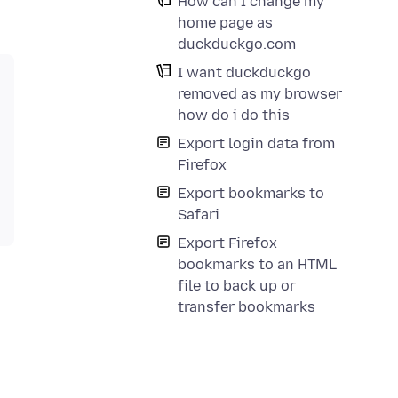
How can I change my
home page as
duckduckgo.com
I want duckduckgo
removed as my browser
how do i do this
Export login data from
Firefox
Export bookmarks to
Safari
Export Firefox
bookmarks to an HTML
file to back up or
transfer bookmarks