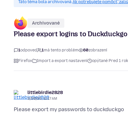
Táto téma bola archivovaná.
Ak potrebujete pomôcť, zalo
Archivované
Please export logins to Duckduckgo
1
odpoveď
1
má tento problém
60
zobrazení
Firefox
Import a export nastavení
opýtané Pred 1 ro
littlebirdie2828
3/20/25, 11:17 AM