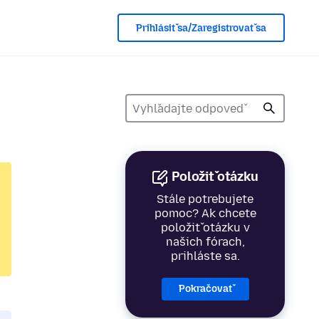
Prihlásiť sa/Zaregistrovať sa
Položiť otázku
Stále potrebujete
pomoc? Ak chcete
položiť otázku v
našich fórach,
prihláste sa.
Pokračovať