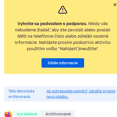
Vyhnite sa podvodom s podporou.
Nikdy vás
nebudeme žiadať, aby ste zavolali alebo poslali
SMS na telefónne číslo alebo zdieľali osobné
informácie. Nahláste prosím podozrivú aktivitu
použitím voľby “Nahlásiť zneužitie”.
Ďalšie informácie
Táto téma bola
Ak potrebujete pomôcť, založte prosím
archivovaná.
novú otázku.
Vyriešené
Archivované