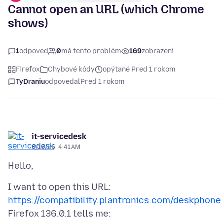
Cannot open an URL (which Chrome
shows)
1
odpoveď
0
má tento problém
169
zobrazení
Firefox
Chybové kódy
opýtané Pred 1 rokom
TyDraniu
odpovedal
Pred 1 rokom
it-servicedesk
3/19/25, 4:41 AM
I want to open this URL:
https://compatibility.plantronics.com/deskphone
Firefox 136.0.1 tells me: