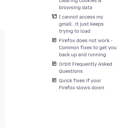
clearing cookies &
browsing data
I cannot access my
gmail...it just keeps
trying to load
Firefox does not work -
Common fixes to get you
back up and running
Orbit Frequently Asked
Questions
Quick fixes if your
Firefox slows down