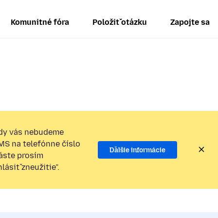
Komunitné fóra
Položiť otázku
Zapojte sa
dy vás nebudeme
SMS na telefónne číslo
Ďalšie informácie
láste prosím
ásiť zneužitie”.