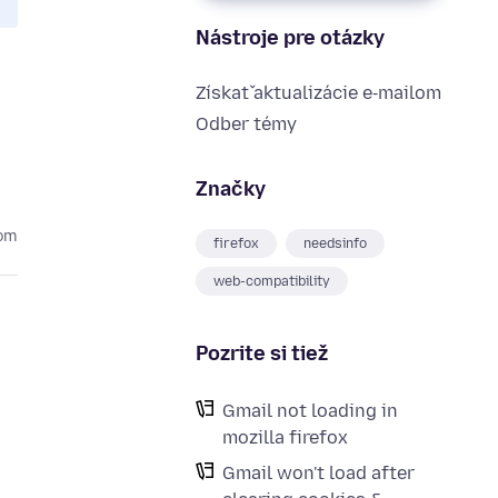
Nástroje pre otázky
Získať aktualizácie e‑mailom
Odber témy
Značky
kom
firefox
needsinfo
web-compatibility
Pozrite si tiež
Gmail not loading in
mozilla firefox
Gmail won't load after