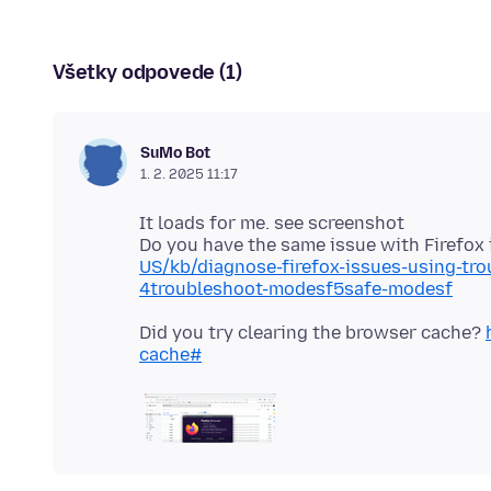
Všetky odpovede (1)
SuMo Bot
1. 2. 2025 11:17
It loads for me. see screenshot
Do you have the same issue with Firefo
US/kb/diagnose-firefox-issues-using-tr
4troubleshoot-modesf5safe-modesf
Did you try clearing the browser cache?
cache#