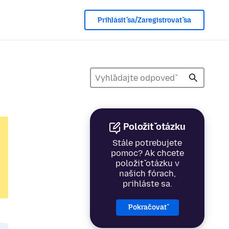
Prihlásiť sa/Zaregistrovať sa
Položiť otázku
Stále potrebujete
pomoc? Ak chcete
položiť otázku v
našich fórach,
prihláste sa.
Pokračovať