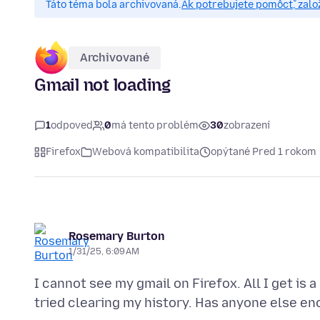
Táto téma bola archivovaná.
Ak potrebujete pomôcť, zalo
Archivované
Gmail not loading
1
odpoveď
0
má tento problém
30
zobrazení
Firefox
Webová kompatibilita
opýtané Pred 1 rokom
Rosemary Burton
1/31/25, 6:09 AM
I cannot see my gmail on Firefox. All I get is 