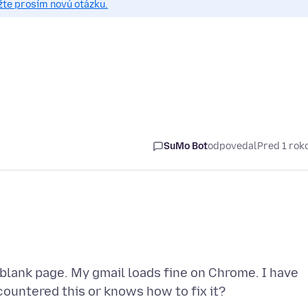
žte prosím novú otázku.
SuMo Bot
odpovedal
Pred 1 ro
a blank page. My gmail loads fine on Chrome. I have