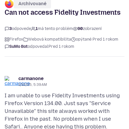
Archivované
Can not access Fidelity Investments
3
odpovede
1
má tento problém
90
zobrazení
Firefox
Webová kompatibilita
opýtané Pred 1 rokom
SuMo Bot
odpovedal
Pred 1 rokom
carmanone
1/12/25, 5:39 AM
I am unable to use Fidelity Investments using
Firefox Version 134.00. Just says "Service
Unavailable" this site always worked with
Firefox in the past. No problem when I use