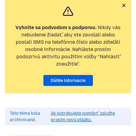
Vyhnite sa podvodom s podporou.
Nikdy vás
nebudeme žiadať, aby ste zavolali alebo
poslali SMS na telefónne číslo alebo zdieľali
osobné informácie. Nahláste prosím
podozrivú aktivitu použitím voľby “Nahlásiť
zneužitie”.
Ďalšie informácie
Táto téma bola
Ak potrebujete pomôcť, založte
archivovaná.
prosím novú otázku.