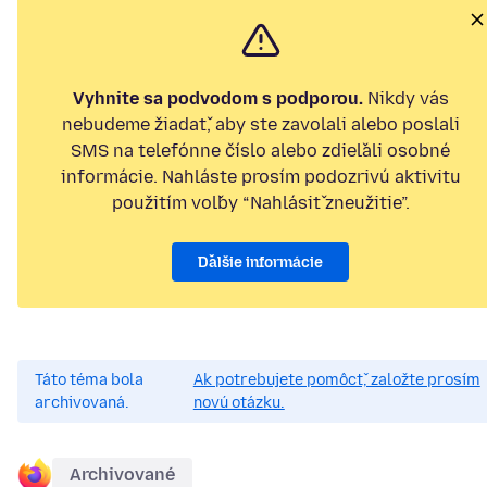
Vyhnite sa podvodom s podporou.
Nikdy vás
nebudeme žiadať, aby ste zavolali alebo poslali
SMS na telefónne číslo alebo zdieľali osobné
informácie. Nahláste prosím podozrivú aktivitu
použitím voľby “Nahlásiť zneužitie”.
Ďalšie informácie
Táto téma bola
Ak potrebujete pomôcť, založte prosím
archivovaná.
novú otázku.
Archivované