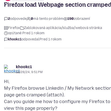
Firefox load Webpage section crampe
2
odpovede
0
má tento problém
190
zobrazení
Firefox
Zablokovaná aplikácia/služba/webová stránka
opýtané Pred 1 rokom
khookc1
odpovedal
Pred 1 rokom
khookc1
12/28/24, 9:51 PM
Hi,
My Firefox browse Linkedin / My Network sectio
page gets cramped (attach).
Can you guide me how to configure my Firefox to