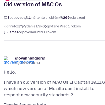
Old version of MAC Os
3
odpovede
1
má tento problém
209
zobrazení
Firefox
Vydanie ESR
opýtané Pred 1 rokom
James
odpovedal
Pred 1 rokom
giovannidigiorgi
12/14/24, 2:16 PM
I have an old version of MAC Os El Capitan 10.11.6
which new version of Mozilla can I install to