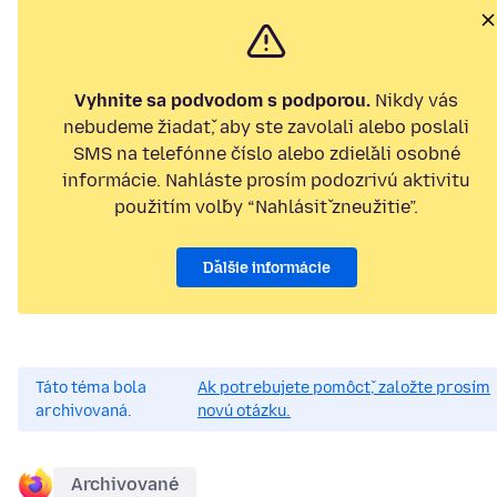
Vyhnite sa podvodom s podporou.
Nikdy vás
nebudeme žiadať, aby ste zavolali alebo poslali
SMS na telefónne číslo alebo zdieľali osobné
informácie. Nahláste prosím podozrivú aktivitu
použitím voľby “Nahlásiť zneužitie”.
Ďalšie informácie
Táto téma bola
Ak potrebujete pomôcť, založte prosím
archivovaná.
novú otázku.
Archivované