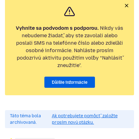
Vyhnite sa podvodom s podporou.
Nikdy vás
nebudeme žiadať, aby ste zavolali alebo
poslali SMS na telefónne číslo alebo zdieľali
osobné informácie. Nahláste prosím
podozrivú aktivitu použitím voľby “Nahlásiť
zneužitie”.
Ďalšie informácie
Táto téma bola
Ak potrebujete pomôcť, založte
archivovaná.
prosím novú otázku.