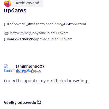
Archivované
updates
1
odpoveď
0
má tento problém
120
zobrazení
Firefox
Iné
opýtané Pred 1 rokom
markwarner22
odpovedal
Pred 1 rokom
tammhlongo07
12/12/24, 4:59 AM
Všetky odpovede (1)