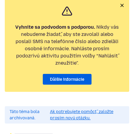
Vyhnite sa podvodom s podporou.
Nikdy vás
nebudeme žiadať, aby ste zavolali alebo
poslali SMS na telefónne číslo alebo zdieľali
osobné informácie. Nahláste prosím
podozrivú aktivitu použitím voľby “Nahlásiť
zneužitie”.
Ďalšie informácie
Táto téma bola
Ak potrebujete pomôcť, založte
archivovaná.
prosím novú otázku.