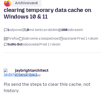
Archivované
clearing temporary data cache on
Windows 10 & 11
1
odpoveď
0
má tento problém
160
zobrazení
Firefox
Súkromie a bezpečnosť
opýtané Pred 1 rokom
SuMo Bot
odpovedal
Pred 1 rokom
jaybrightarchitect
11/25/24, 11:41 AM
Pls send the steps to clear this cache, not