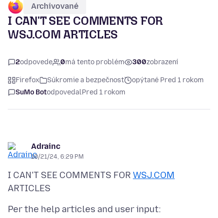
Archivované
I CAN'T SEE COMMENTS FOR
WSJ.COM ARTICLES
2
odpovede
0
má tento problém
300
zobrazení
Firefox
Súkromie a bezpečnosť
opýtané Pred 1 rokom
SuMo Bot
odpovedal
Pred 1 rokom
Adrainc
10/21/24, 6:29 PM
I CAN'T SEE COMMENTS FOR
WSJ.COM
Per the help articles and user input: