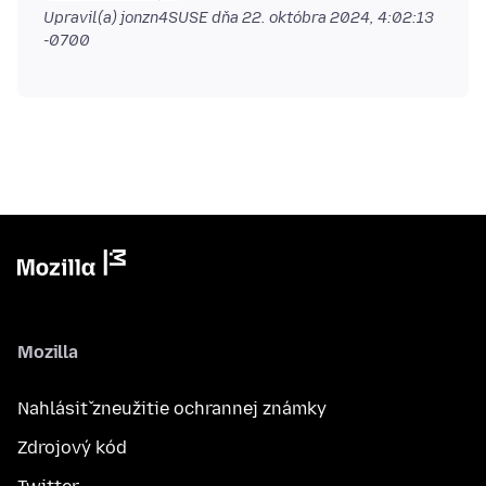
Upravil(a) jonzn4SUSE dňa
22. októbra 2024, 4:02:13
-0700
Mozilla
Nahlásiť zneužitie ochrannej známky
Zdrojový kód