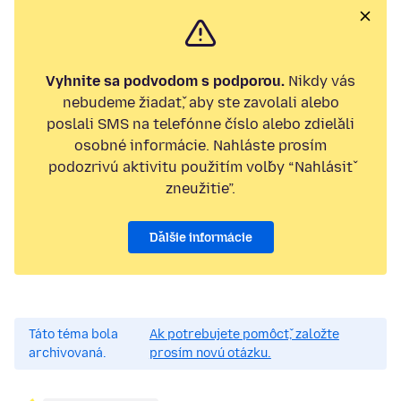
Vyhnite sa podvodom s podporou.
Nikdy vás
nebudeme žiadať, aby ste zavolali alebo
poslali SMS na telefónne číslo alebo zdieľali
osobné informácie. Nahláste prosím
podozrivú aktivitu použitím voľby “Nahlásiť
zneužitie”.
Ďalšie informácie
Táto téma bola
Ak potrebujete pomôcť, založte
archivovaná.
prosím novú otázku.