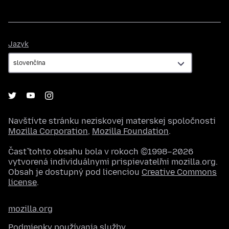
Jazyk
Jazyk
Navštívte stránku neziskovej materskej spoločnosti
Mozilla Corporation
,
Mozilla Foundation
.
Časť tohto obsahu bola v rokoch ©1998–2026
vytvorená individuálnymi prispievateľmi mozilla.org.
Obsah je dostupný pod licenciou
Creative Commons
license
.
mozilla.org
Podmienky používania služby