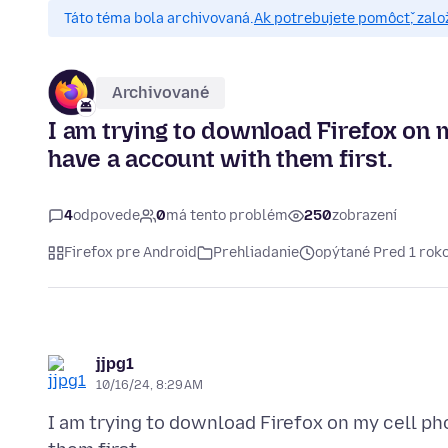
Táto téma bola archivovaná.
Ak potrebujete pomôcť, zalo
Archivované
I am trying to download Firefox on m
have a account with them first.
4
odpovede
0
má tento problém
250
zobrazení
Firefox pre Android
Prehliadanie
opýtané Pred 1 ro
jjpg1
10/16/24, 8:29 AM
I am trying to download Firefox on my cell ph