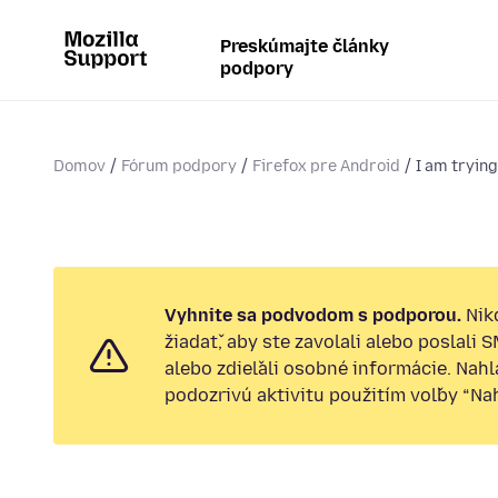
Preskúmajte články
podpory
Domov
Fórum podpory
Firefox pre Android
I am trying
Vyhnite sa podvodom s podporou.
Nik
žiadať, aby ste zavolali alebo poslali 
alebo zdieľali osobné informácie. Nah
podozrivú aktivitu použitím voľby “Nahl