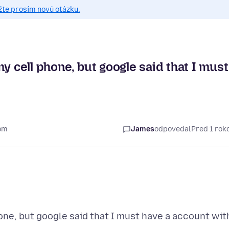
žte prosím novú otázku.
y cell phone, but google said that I must
kom
James
odpovedal
Pred 1 ro
one, but google said that I must have a account wit