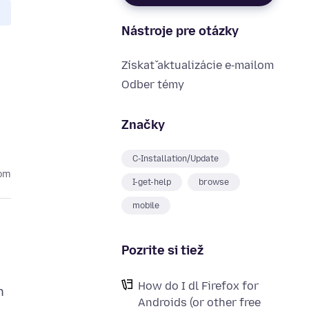
Nástroje pre otázky
Získať aktualizácie e‑mailom
Odber témy
Značky
C-Installation/Update
kom
I-get-help
browse
mobile
Pozrite si tiež
How do I dl Firefox for
h
Androids (or other free