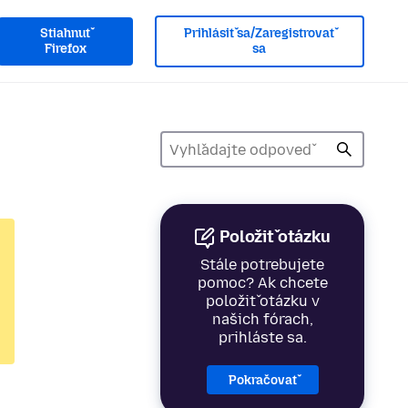
Stiahnuť
Prihlásiť sa/Zaregistrovať
Firefox
sa
Položiť otázku
Stále potrebujete
pomoc? Ak chcete
položiť otázku v
našich fórach,
prihláste sa.
Pokračovať