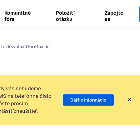
Komunitné
Položiť
Zapojte
fóra
otázku
sa
 to download Firefox on...
dy vás nebudeme
SMS na telefónne číslo
Ďalšie informácie
láste prosím
ásiť zneužitie”.