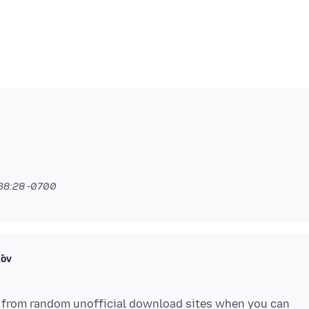
:38:28 -0700
ľov
d from random unofficial download sites when you can