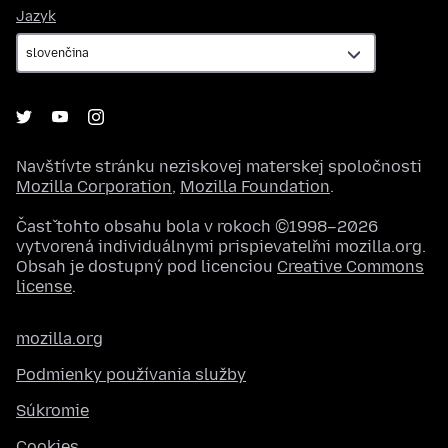
Jazyk
Jazyk
Navštívte stránku neziskovej materskej spoločnosti
Mozilla Corporation
,
Mozilla Foundation
.
Časť tohto obsahu bola v rokoch ©1998–2026
vytvorená individuálnymi prispievateľmi mozilla.org.
Obsah je dostupný pod licenciou
Creative Commons
license
.
mozilla.org
Podmienky používania služby
Súkromie
Cookies