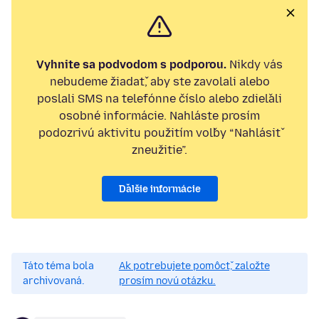
Vyhnite sa podvodom s podporou.
Nikdy vás
nebudeme žiadať, aby ste zavolali alebo
poslali SMS na telefónne číslo alebo zdieľali
osobné informácie. Nahláste prosím
podozrivú aktivitu použitím voľby “Nahlásiť
zneužitie”.
Ďalšie informácie
Táto téma bola
Ak potrebujete pomôcť, založte
archivovaná.
prosím novú otázku.