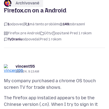
Archivované
Firefox.cn on a Android
1
odpoveď
1
má tento problém
149
zobrazení
Firefox pre Android
Účty
opýtané Pred 1 rokom
TyDraniu
odpovedal
Pred 1 rokom
vincent55
10/7/24, 9:13 AM
My company purchased a chrome OS touch
The firefox app installed appears to be the
Chinese version (.cn). When I try to sign in it