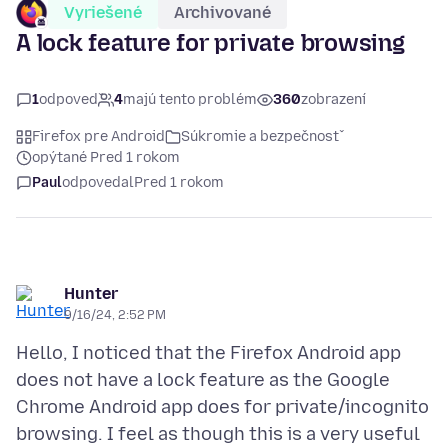
Vyriešené
Archivované
A lock feature for private browsing
1
odpoveď
4
majú tento problém
360
zobrazení
Firefox pre Android
Súkromie a bezpečnosť
opýtané Pred 1 rokom
Paul
odpovedal
Pred 1 rokom
Hunter
9/16/24, 2:52 PM
Hello, I noticed that the Firefox Android app
does not have a lock feature as the Google
Chrome Android app does for private/incognito
browsing. I feel as though this is a very useful