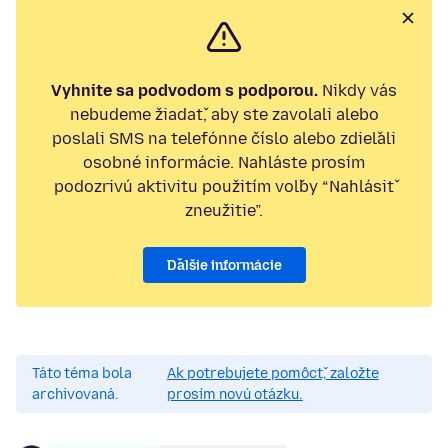
Vyhnite sa podvodom s podporou.
Nikdy vás
nebudeme žiadať, aby ste zavolali alebo
poslali SMS na telefónne číslo alebo zdieľali
osobné informácie. Nahláste prosím
podozrivú aktivitu použitím voľby “Nahlásiť
zneužitie”.
Ďalšie informácie
Táto téma bola
Ak potrebujete pomôcť, založte
archivovaná.
prosím novú otázku.