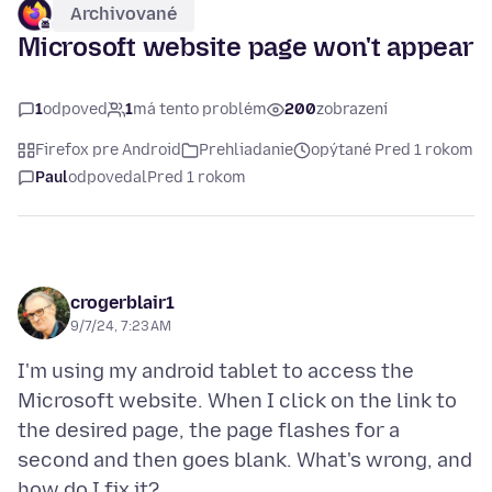
Archivované
Microsoft website page won't appear
1
odpoveď
1
má tento problém
200
zobrazení
Firefox pre Android
Prehliadanie
opýtané Pred 1 rokom
Paul
odpovedal
Pred 1 rokom
crogerblair1
9/7/24, 7:23 AM
I'm using my android tablet to access the
Microsoft website. When I click on the link to
the desired page, the page flashes for a
second and then goes blank. What's wrong, and