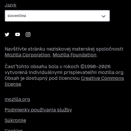
Jazyk
Jazyk
Navštívte stránku neziskovej materskej spoločnosti
Mozilla Corporation
,
Mozilla Foundation
.
Časť tohto obsahu bola v rokoch ©1998–2026
vytvorená individuálnymi prispievateľmi mozilla.org.
Obsah je dostupný pod licenciou
Creative Commons
license
.
mozilla.org
Podmienky používania služby
Súkromie
Cookies