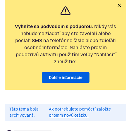
Vyhnite sa podvodom s podporou.
Nikdy vás
nebudeme žiadať, aby ste zavolali alebo
poslali SMS na telefónne číslo alebo zdieľali
osobné informácie. Nahláste prosím
podozrivú aktivitu použitím voľby “Nahlásiť
zneužitie”.
Ďalšie informácie
Táto téma bola
Ak potrebujete pomôcť, založte
archivovaná.
prosím novú otázku.