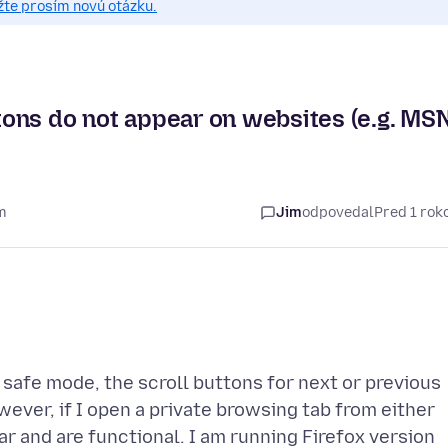
žte prosím novú otázku.
ttons do not appear on websites (e.g. MSN
m
Jim
odpovedal
Pred 1 ro
safe mode, the scroll buttons for next or previous
ver, if I open a private browsing tab from either
ar and are functional. I am running Firefox version