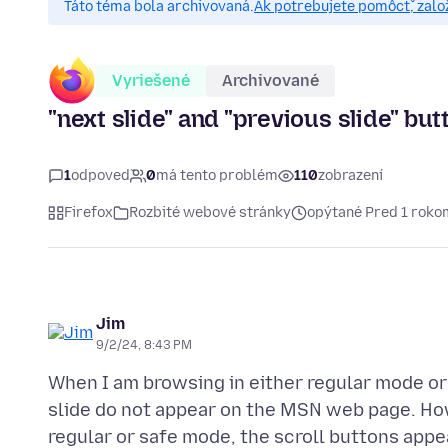
Táto téma bola archivovaná.
Ak potrebujete pomôcť, zalo
Vyriešené
Archivované
"next slide" and "previous slide" bu
1
odpoveď
0
má tento problém
110
zobrazení
Firefox
Rozbité webové stránky
opýtané Pred 1 roko
Jim
9/2/24, 8:43 PM
When I am browsing in either regular mode or 
slide do not appear on the MSN web page. Howe
regular or safe mode, the scroll buttons appe