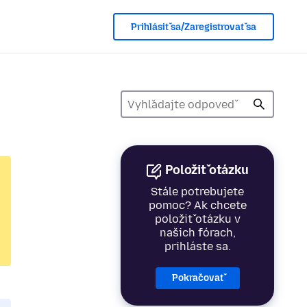
Prihlásiť sa/Zaregistrovať sa
Položiť otázku
Stále potrebujete
pomoc? Ak chcete
položiť otázku v
našich fórach,
prihláste sa.
Pokračovať