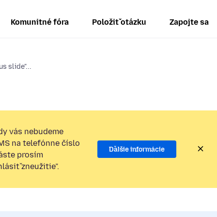
Komunitné fóra
Položiť otázku
Zapojte sa
s slide"...
dy vás nebudeme
SMS na telefónne číslo
Ďalšie informácie
láste prosím
ásiť zneužitie”.