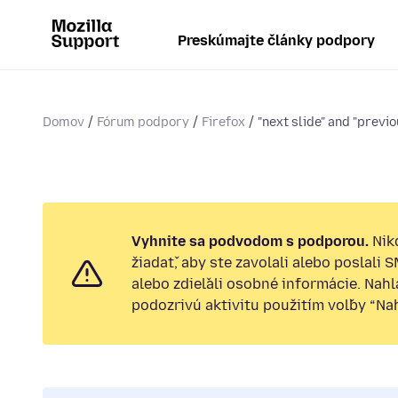
Preskúmajte články podpory
Domov
Fórum podpory
Firefox
"next slide" and "previou
Vyhnite sa podvodom s podporou.
Nik
žiadať, aby ste zavolali alebo poslali 
alebo zdieľali osobné informácie. Nah
podozrivú aktivitu použitím voľby “Nahl