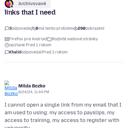
Archivované
links that I need
3
odpovede
0
má tento problém
290
zobrazení
Firefox pre Android
Rozbité webové stránky
opýtané Pred 1 rokom
Khalid
odpovedal
Pred 1 rokom
Milda Bozko
8/24/24, 11:44 PM
I cannot open a single link from my email that I
am used to using: my access to payslips, my
access to training, my access to register with