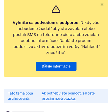
Vyhnite sa podvodom s podporou.
Nikdy vás
nebudeme žiadať, aby ste zavolali alebo
poslali SMS na telefónne číslo alebo zdieľali
osobné informácie. Nahláste prosím
podozrivú aktivitu použitím voľby “Nahlásiť
zneužitie”.
Ďalšie informácie
Táto téma bola
Ak potrebujete pomôcť, založte
archivovaná.
prosím novú otázku.