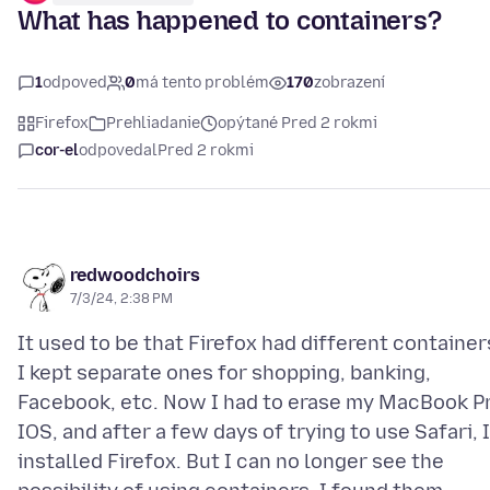
What has happened to containers?
1
odpoveď
0
má tento problém
170
zobrazení
Firefox
Prehliadanie
opýtané Pred 2 rokmi
cor-el
odpovedal
Pred 2 rokmi
redwoodchoirs
7/3/24, 2:38 PM
It used to be that Firefox had different container
I kept separate ones for shopping, banking,
Facebook, etc. Now I had to erase my MacBook P
IOS, and after a few days of trying to use Safari, I
installed Firefox. But I can no longer see the