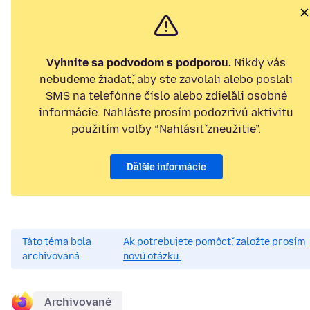
Vyhnite sa podvodom s podporou.
Nikdy vás
nebudeme žiadať, aby ste zavolali alebo poslali
SMS na telefónne číslo alebo zdieľali osobné
informácie. Nahláste prosím podozrivú aktivitu
použitím voľby “Nahlásiť zneužitie”.
Ďalšie informácie
Táto téma bola
Ak potrebujete pomôcť, založte prosím
archivovaná.
novú otázku.
Archivované